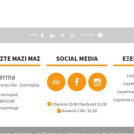
SHARE
ΕΚΤΥΠΩΣΗ
ΣΤΕ ΜΑΖΊ ΜΑΣ
SOCIAL MEDIA
ΕΞΕ
yerma
Lio
Lioyer
 στην Οία - Σαντορίνη
Lioyerma 
Σαντορίνη
Lioyerma Ca
6071190
Check-in 15:00 Check-out 11:00
ioyerma.gr
Ανοικτό 1.04 - 31.10
ση του ιστότοπου, αποδέχεστε την πολιτική μας για την
Προστασία προσ