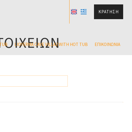
ΚΡΆΤΗΣΗ
ΤΟΙΧΕΊΩΝ
 TUB
LIOYERMA CAVE VILLA2 WITH HOT TUB
ΕΠΙΚΟΙΝΩΝΊΑ