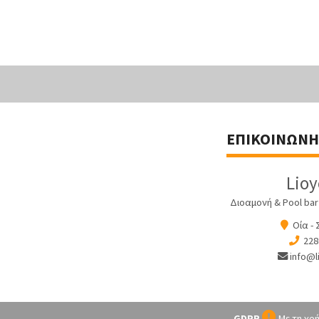
ΕΠΙΚΟΙΝΩΝΉ
Lio
Διοαμονή & Pool bar
Οία - 
228
info@l
GDPR
Με τη χρή